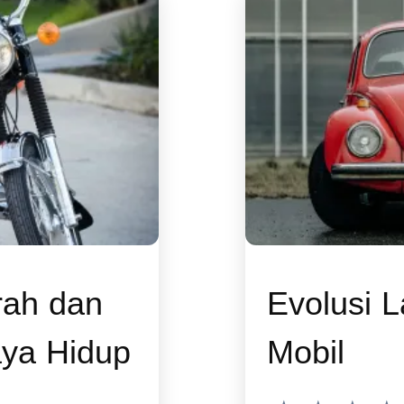
rah dan
Evolusi 
aya Hidup
Mobil