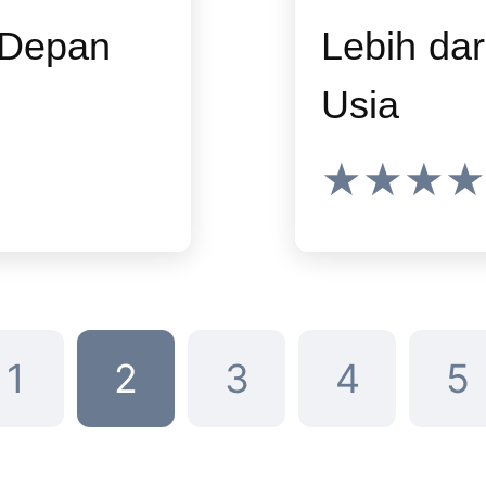
 Depan
Lebih dar
Usia
★★★★
1
2
3
4
5