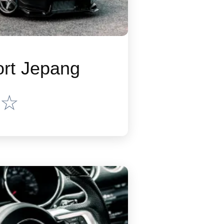
ort Jepang
☆