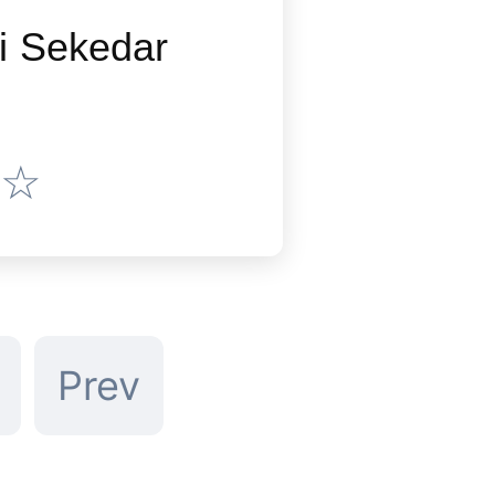
i Sekedar
☆
Prev