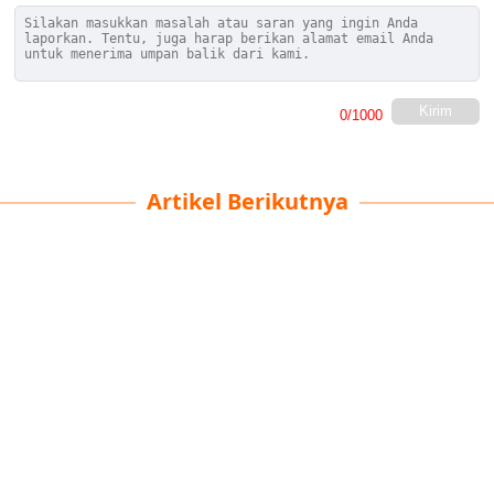
Kirim
0
/1000
Artikel Berikutnya
Gunung untuk Pendaki
Pemula
Saraswati Pramita
| 30-06-2025
· Travel Team
Gunung-gunung di Indonesia menyajikan panorama
yang mampu memikat mata dan hati para