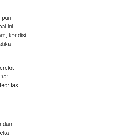
l pun
al ini
, kondisi
etika
Mereka
nar,
egritas
n dan
reka