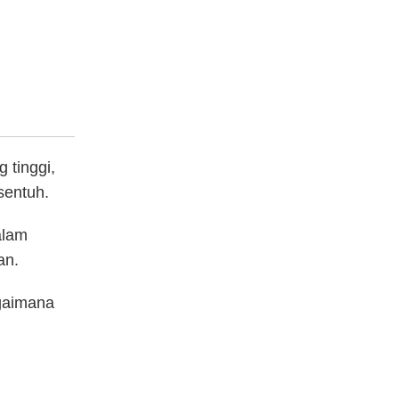
 tinggi,
sentuh.
alam
an.
gaimana