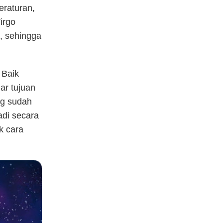
eraturan,
irgo
l, sehingga
 Baik
ar tujuan
ng sudah
adi secara
k cara