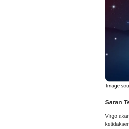
Saran T
Virgo aka
ketidakse