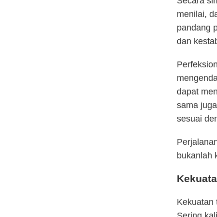
Secara si
menilai, 
pandang ps
dan kesta
Perfeksio
mengendal
dapat menj
sama juga
sesuai de
Perjalana
bukanlah 
Kekuata
Kekuatan t
Sering ka