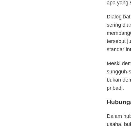
apa yang s
Dialog bat
sering dia
membangu
tersebut j
standar int
Meski dem
sungguh-s
bukan dem
pribadi.
Hubunga
Dalam hub
usaha, bu