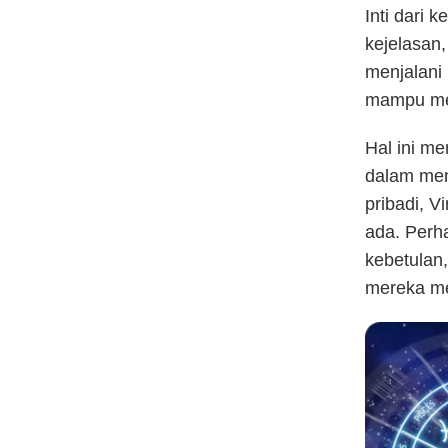
Inti dari 
kejelasan
menjalani 
mampu meli
Hal ini m
dalam men
pribadi, 
ada. Perha
kebetulan
mereka me