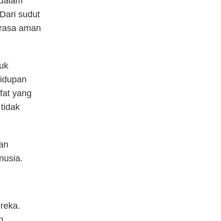
 dalam
Dari sudut
 rasa aman
uk
hidupan
fat yang
tidak
an
nusia.
reka.
h