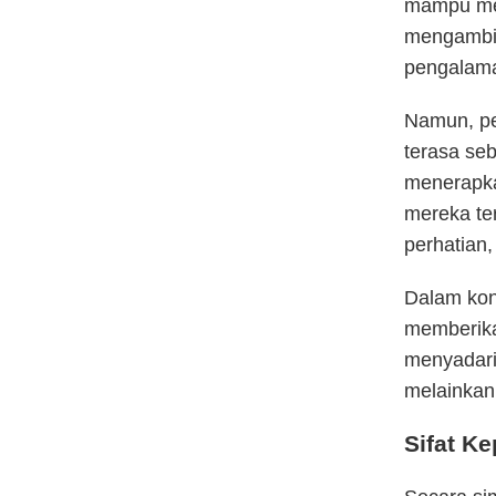
mampu meli
mengambil
pengalama
Namun, per
terasa seb
menerapka
mereka ter
perhatian,
Dalam kond
memberik
menyadari
melainkan 
Sifat K