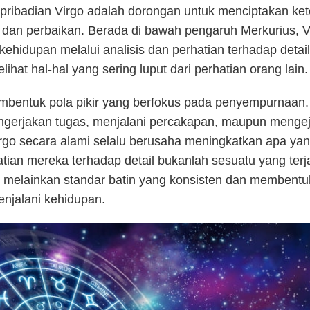
kepribadian Virgo adalah dorongan untuk menciptakan ket
, dan perbaikan. Berada di bawah pengaruh Merkurius, V
kehidupan melalui analisis dan perhatian terhadap detai
hat hal-hal yang sering luput dari perhatian orang lain.
embentuk pola pikir yang berfokus pada penyempurnaan.
gerjakan tugas, menjalani percakapan, maupun mengej
Virgo secara alami selalu berusaha meningkatkan apa ya
tian mereka terhadap detail bukanlah sesuatu yang terj
, melainkan standar batin yang konsisten dan membentu
njalani kehidupan.