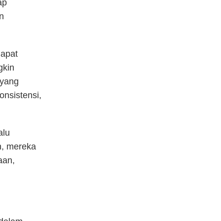
ap
n
dapat
gkin
 yang
onsistensi,
alu
, mereka
aan,