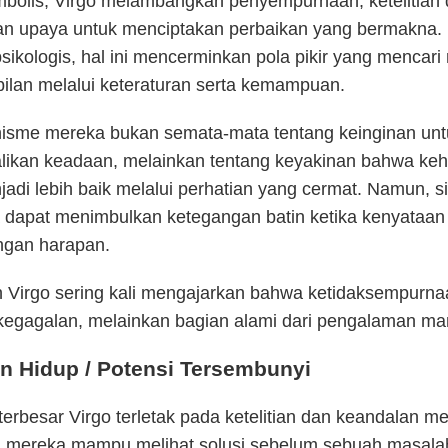
mbolis, Virgo melambangkan penyempurnaan, ketelitian
dan upaya untuk menciptakan perbaikan yang bermakna. 
ikologis, hal ini mencerminkan pola pikir yang mencari
bilan melalui keteraturan serta kemampuan.
nisme mereka bukan semata-mata tentang keinginan unt
ikan keadaan, melainkan tentang keyakinan bahwa ke
adi lebih baik melalui perhatian yang cermat. Namun, si
 dapat menimbulkan ketegangan batin ketika kenyataan 
ngan harapan.
n Virgo sering kali mengajarkan bahwa ketidaksempurna
kegagalan, melainkan bagian alami dari pengalaman ma
n Hidup / Potensi Tersembunyi
erbesar Virgo terletak pada ketelitian dan keandalan me
li mereka mampu melihat solusi sebelum sebuah masala