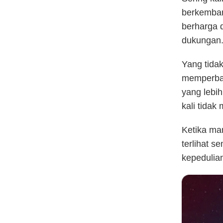
berkemban
berharga 
dukungan
Yang tidak
memperbai
yang lebi
kali tidak 
Ketika mam
terlihat 
kepedulian