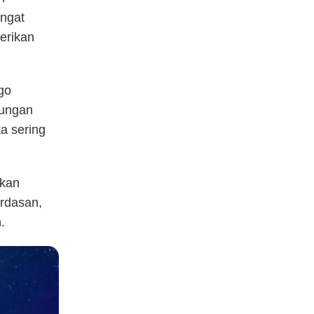
angat
erikan
go
kungan
a sering
akan
rdasan,
.