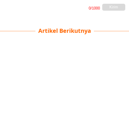
Kirim
0
/1000
Artikel Berikutnya
Perjalanan Berharga
Muhammad Irvan
| 26-09-2025
· Oto Team
Baru-baru ini, di tengah pemandangan air hijau
yang indah dan bukit hijau di Lishui, sekelompok
petualang "jarak jauh" telah tiba.
Berkeliling di jalan pegunungan yang berbelok-
belok, kendaraan off-road dari "Klub Modifikasi Off-