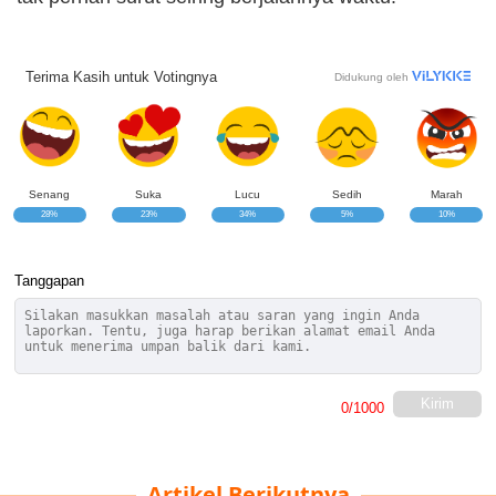
Terima Kasih untuk Votingnya
Didukung oleh
Senang
Suka
Lucu
Sedih
Marah
28%
23%
34%
5%
10%
Tanggapan
Kirim
0
/1000
Artikel Berikutnya