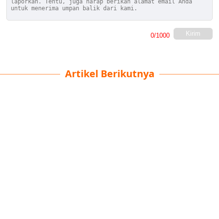
Kirim
0
/1000
Artikel Berikutnya
Perjalanan Berharga
Muhammad Irvan
| 26-09-2025
· Oto Team
Baru-baru ini, di tengah pemandangan air hijau
yang indah dan bukit hijau di Lishui, sekelompok
petualang "jarak jauh" telah tiba.