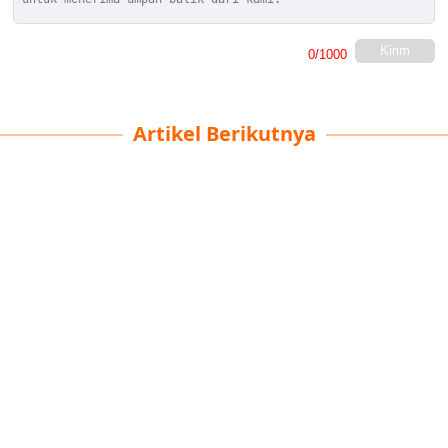
Kirim
0
/1000
Artikel Berikutnya
Rahasia Mobil
Muhammad Irvan
| 26-09-2025
· Oto Team